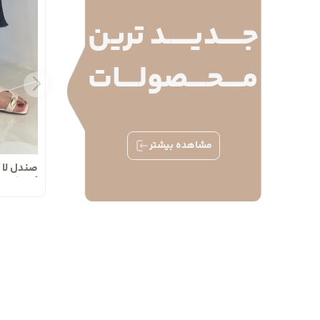
جـــــدیــــــد ترین
مــــحــــصولــــات
مشاهده بیشتر
صندل لا 
کد 2015