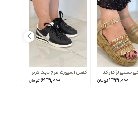
 سنتی لژ دار کد
کفش اسپورت طرح نایک کرتز
کفش مجلس
کد 2012
پاشنه 7سانت کد 2011
639,000
399,000
تومان
تومان