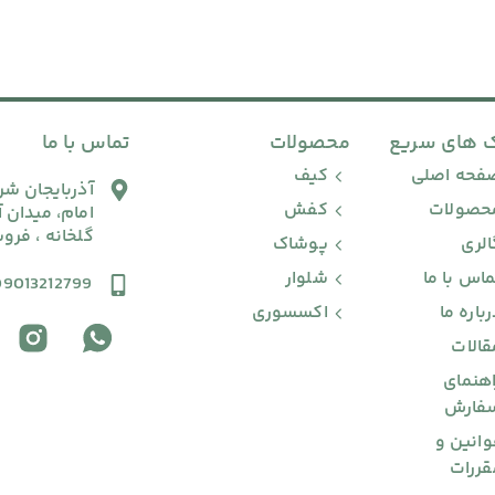
ک های سریع
محصولات
تماس با ما
فحه اصلی
کیف
آذربایجان شر
حصولات
کفش
امام، میدان 
گلخانه ، فرو
الری
پوشاک
ماس با ما
شلوار
09013212799
رباره ما
اکسسوری
قالات
اهنمای
فارش
وانین و
قررات